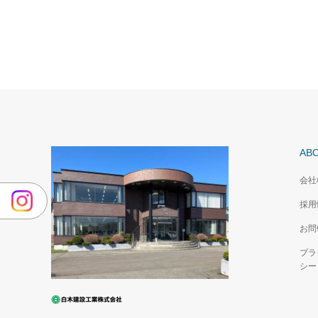
AB
会社
採用
お問
プラ
シー