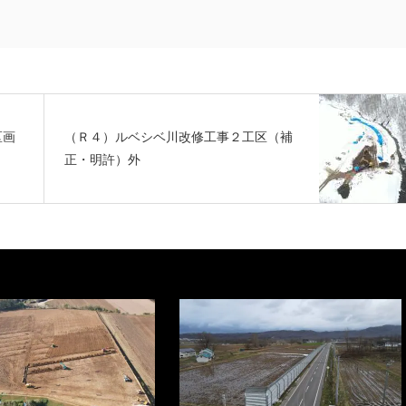
区画
（Ｒ４）ルベシベ川改修工事２工区（補
正・明許）外