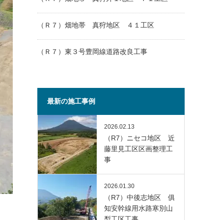
（Ｒ７）畑地帯 真狩地区 ４１工区
（Ｒ７）東３号豊岡線道路改良工事
最新の施工事例
2026.02.13
（R7）ニセコ地区 近
藤里見工区区画整理工
事
2026.01.30
（R7）中後志地区 俱
知安幹線用水路寒別山
梨工区工事