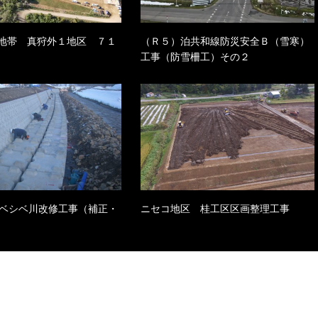
地帯 真狩外１地区 ７１
（Ｒ５）泊共和線防災安全Ｂ（雪寒）
工事（防雪柵工）その２
 ルベシベ川改修工事（補正・
ニセコ地区 桂工区区画整理工事