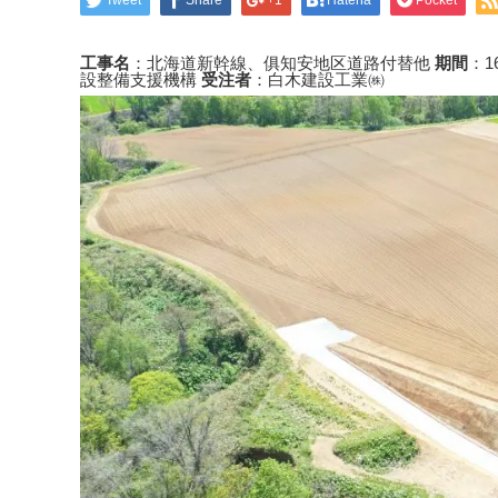
Tweet
Share
+1
Hatena
Pocket
工事名
：北海道新幹線、俱知安地区道路付替他
期間
：1
設整備支援機構
受注者
：白木建設工業㈱