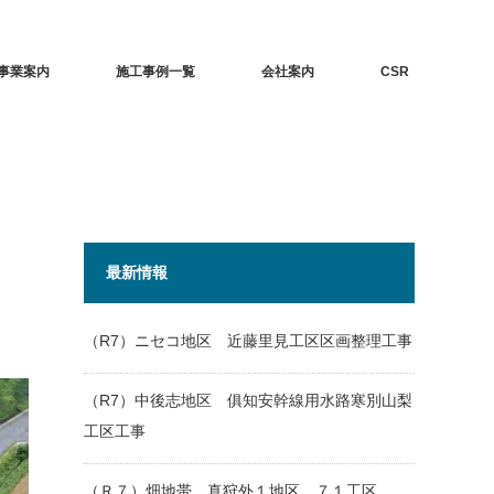
事業案内
施工事例一覧
会社案内
CSR
最新情報
（R7）ニセコ地区 近藤里見工区区画整理工事
（R7）中後志地区 俱知安幹線用水路寒別山梨
工区工事
（Ｒ７）畑地帯 真狩外１地区 ７１工区