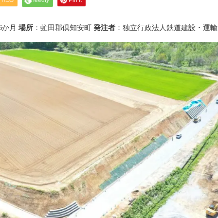
RSS
feedly
Pin it
6か月
場所
：虻田郡倶知安町
発注者
：独立行政法人鉄道建設・運輸