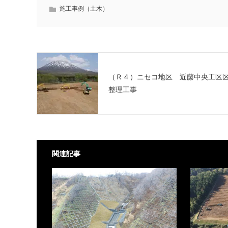
施工事例（土木）
（Ｒ４）ニセコ地区 近藤中央工区
整理工事
関連記事