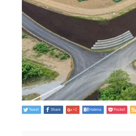
Tweet
Share
+1
Hatena
Pocket