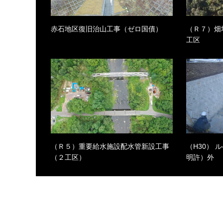
赤石地区復旧治山工事（ゼロ国債）
（Ｒ７）畑
工区
（Ｒ５）重要給水施設配水管新設工事
（H30）
（２工区）
明許）外