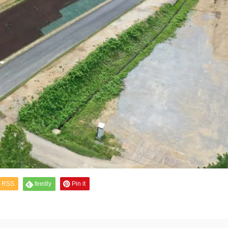
RSS
feedly
Pin it