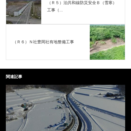
（Ｒ５）泊共和線防災安全Ｂ（雪寒）
工事（...
（Ｒ６）Ｎ社豊岡社有地整備工事
関連記事