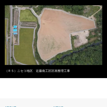
（Ｒ５）ニセコ地区 近藤南工区区画整理工事