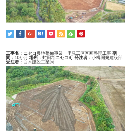
工事名
：ニセコ農地整備事業 里見工区区画整理工事
期
間
：10か月
場所
：虻田郡ニセコ町
発注者
：小樽開発建設部
受注者
：白木建設工業㈱