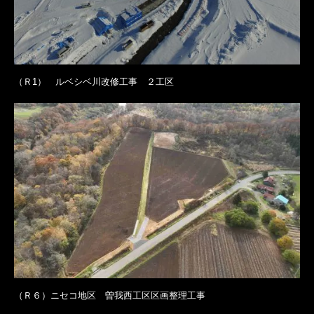
（Ｒ1） ルベシベ川改修工事 ２工区
（Ｒ６）ニセコ地区 曽我西工区区画整理工事