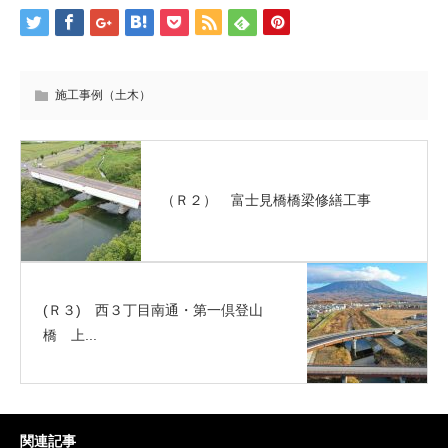
施工事例（土木）
（Ｒ２） 富士見橋橋梁修繕工事
(Ｒ３) 西３丁目南通・第一倶登山
橋 上...
関連記事