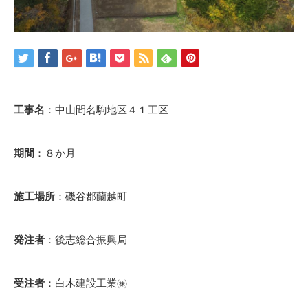
工事名
：中山間名駒地区４１工区
期間
：８か月
施工場所
：磯谷郡蘭越町
発注者
：後志総合振興局
受注者
：白木建設工業㈱