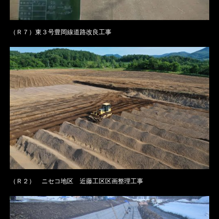
（Ｒ７）東３号豊岡線道路改良工事
（Ｒ２） ニセコ地区 近藤工区区画整理工事