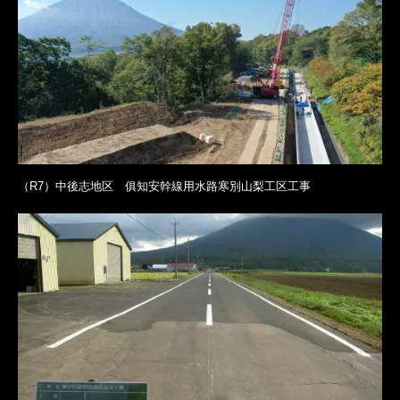
（R7）中後志地区 俱知安幹線用水路寒別山梨工区工事